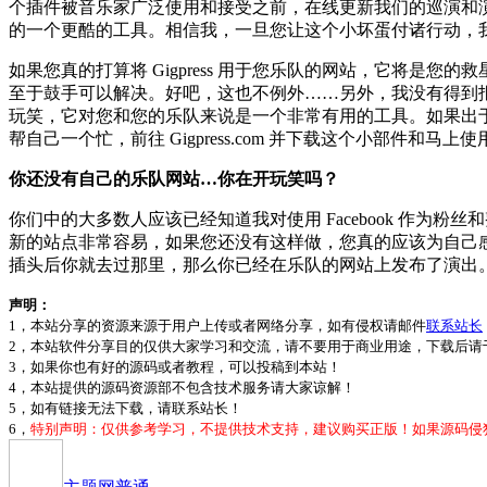
个插件被音乐家广泛使用和接受之前，在线更新我们的巡演和
的一个更酷的工具。相信我，一旦您让这个小坏蛋付诸行动，
如果您真的打算将 Gigpress 用于您乐队的网站，它将
至于鼓手可以解决。好吧，这也不例外……另外，我没有得到报酬
玩笑，它对您和您的乐队来说是一个非常有用的工具。如果出
帮自己一个忙，前往 Gigpress.com 并下载这个小部件和马
你还没有自己的乐队网站…你在开玩笑吗？
你们中的大多数人应该已经知道我对使用 Facebook 作为粉
新的站点非常容易，如果您还没有这样做，您真的应该为自己感到
插头后你就去过那里，那么你已经在乐队的网站上发布了演出
声明：
1，本站分享的资源来源于用户上传或者网络分享，如有侵权请邮件
联系站长
2，本站软件分享目的仅供大家学习和交流，请不要用于商业用途，下载后请于
3，如果你也有好的源码或者教程，可以投稿到本站！
4，本站提供的源码资源部不包含技术服务请大家谅解！
5，如有链接无法下载，请联系站长！
6，
特别声明：仅供参考学习，不提供技术支持，建议购买正版！如果源码侵