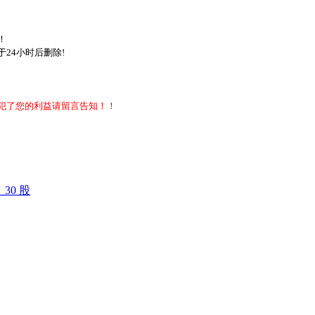
！
24小时后删除!
犯了您的利益请留言告知！！
30 股