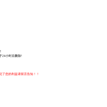
！
24小时后删除!
犯了您的利益请留言告知！！